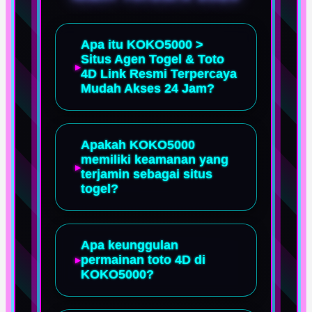
Apa itu KOKO5000 >
Situs Agen Togel & Toto
4D Link Resmi Terpercaya
Mudah Akses 24 Jam?
Apakah KOKO5000
memiliki keamanan yang
terjamin sebagai situs
togel?
Apa keunggulan
permainan toto 4D di
KOKO5000?