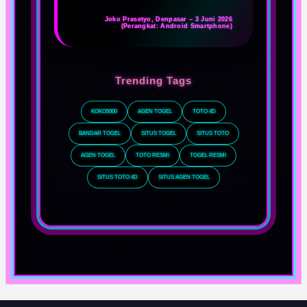
Joko Prasetyo, Denpasar – 3 Juni 2026
(Perangkat: Android Smartphone)
Trending Tags
KOKO5000
AGEN TOGEL
TOTO 4D
BANDAR TOGEL
SITUS TOGEL
SITUS TOTO
AGEN TOGEL
TOTO RESMI
TOGEL RESMI
SITUS TOTO 4D
SITUS AGEN TOGEL